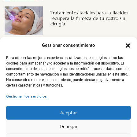
Tratamientos faciales para la flacidez:
recupera la firmeza de tu rostro sin
cirugía
Gestionar consentimiento
NUESTROS SERVICIOS
Para ofrecer las mejores experiencias, utilizamos tecnologías como las
cookies para almacenar y/o acceder a la información del dispositivo. El
consentimiento de estas tecnologías nos permitirá procesar datos como el
comportamiento de navegación o las identificaciones únicas en este sitio.
SPA
MASAJES
ESTÉTICA
FISIOTERAPIA
No consentir o retirar el consentimiento, puede afectar negativamente a
ciertas características y funciones.
DEPILACIÓN LÁSER
BEAUTY SHOP
Gestionar los servicios
Aceptar
Denegar
Copyright © 2025